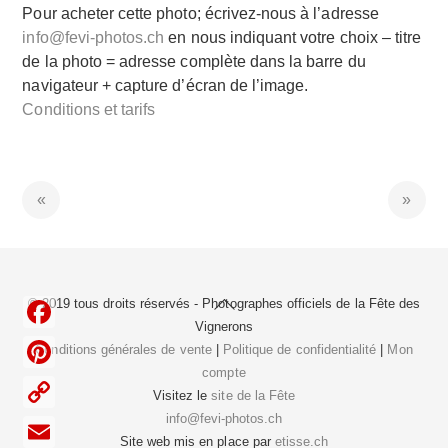
Pour acheter cette photo; écrivez-nous à l’adresse
info@fevi-photos.ch
en nous indiquant votre choix – titre
de la photo = adresse complète dans la barre du
navigateur + capture d’écran de l’image.
Conditions et tarifs
Back
© 2019 tous droits réservés - Photographes officiels de la
Fête des
To
Vignerons
F
Top
Conditions générales de vente
|
Politique de confidentialité
|
Mon
compte
a
P
Visitez le
site de la Fête
c
i
info@fevi-photos.ch
C
e
Site web mis en place par
etisse.ch
n