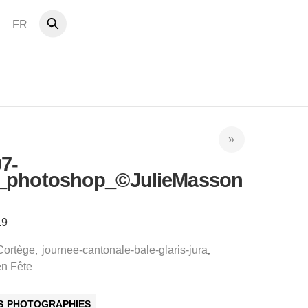
FR
7-
_photoshop_©JulieMasson
19
Cortège
journee-cantonale-bale-glaris-jura
,
,
en Fête
ES PHOTOGRAPHIES