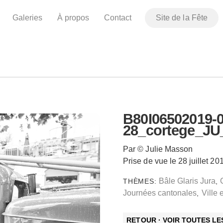
Galeries
À propos
Contact
Site de la Fête
B80I06502019-0
28_cortege_JU
Par © Julie Masson
Prise de vue le 28 juillet 20
Bâle Glaris Jura
THÈMES:
,
Journées cantonales
Ville 
,
RETOUR · VOIR TOUTES L