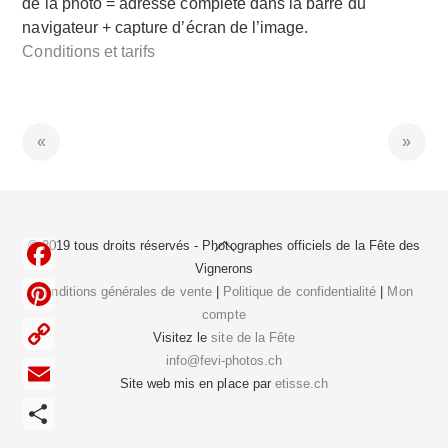
de la photo = adresse complète dans la barre du
navigateur + capture d’écran de l’image.
Conditions et tarifs
Back
© 2019 tous droits réservés - Photographes officiels de la
Fête des
To
Vignerons
F
Top
Conditions générales de vente
|
Politique de confidentialité
|
Mon
compte
a
P
Visitez le
site de la Fête
c
i
info@fevi-photos.ch
C
e
Site web mis en place par
etisse.ch
n
o
E
b
t
p
m
o
P