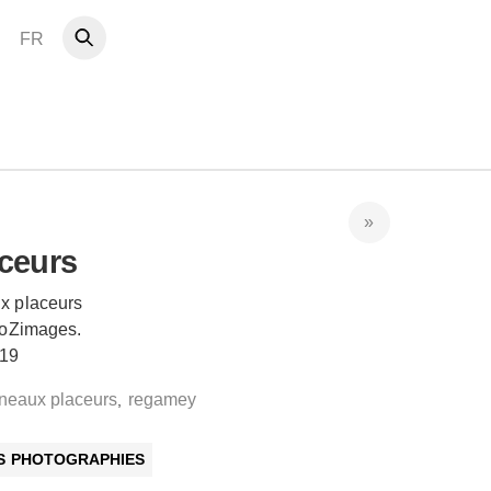
FR
ceurs
x placeurs
 oZimages.
019
rneaux placeurs
regamey
,
ES PHOTOGRAPHIES