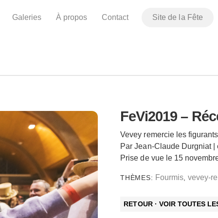
Galeries
À propos
Contact
Site de la Fête
FeVi2019 – Réce
Vevey remercie les figuran
Par Jean-Claude Durgniat |
Prise de vue le 15 novembr
Fourmis
vevey-re
THÈMES:
,
RETOUR · VOIR TOUTES L