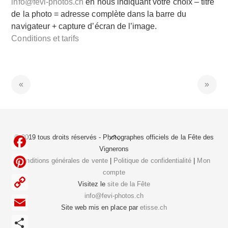
info@fevi-photos.ch
en nous indiquant votre choix – titre
de la photo = adresse complète dans la barre du
navigateur + capture d’écran de l’image.
Conditions et tarifs
Back
© 2019 tous droits réservés - Photographes officiels de la
Fête des
To
Vignerons
F
Top
Conditions générales de vente
|
Politique de confidentialité
|
Mon
compte
a
P
Visitez le
site de la Fête
c
i
info@fevi-photos.ch
C
e
Site web mis en place par
etisse.ch
n
o
E
b
t