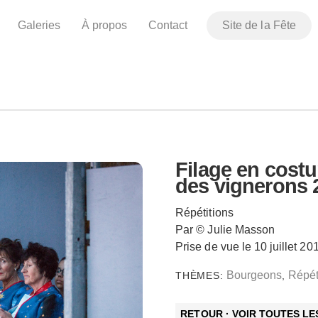
Galeries
À propos
Contact
Site de la Fête
Filage en costum
des vignerons 
Répétitions
Par © Julie Masson
Prise de vue le 10 juillet 20
Bourgeons
Répét
THÈMES:
,
RETOUR · VOIR TOUTES L