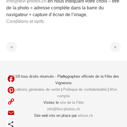
info@fevi-photos.ch
en nous indiquant votre choix – titre
de la photo = adresse complète dans la barre du
navigateur + capture d’écran de l’image.
Conditions et tarifs
Back
© 2019 tous droits réservés - Photographes officiels de la
Fête des
To
Vignerons
F
Top
Conditions générales de vente
|
Politique de confidentialité
|
Mon
compte
a
P
Visitez le
site de la Fête
c
i
info@fevi-photos.ch
C
e
Site web mis en place par
etisse.ch
n
o
E
b
t