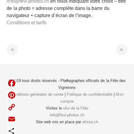
info@fevi-photos.ch
en nous indiquant votre choix – titre
de la photo = adresse complète dans la barre du
navigateur + capture d’écran de l’image.
Conditions et tarifs
Back
© 2019 tous droits réservés - Photographes officiels de la
Fête des
To
Vignerons
F
Top
Conditions générales de vente
|
Politique de confidentialité
|
Mon
compte
a
P
Visitez le
site de la Fête
c
i
info@fevi-photos.ch
C
e
Site web mis en place par
etisse.ch
n
o
E
b
t