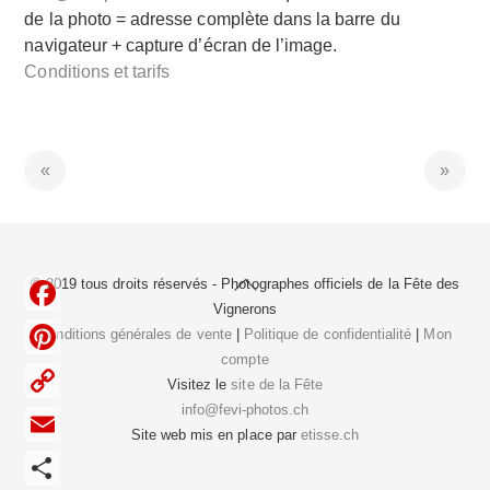
de la photo = adresse complète dans la barre du
navigateur + capture d’écran de l’image.
Conditions et tarifs
Back
© 2019 tous droits réservés - Photographes officiels de la
Fête des
To
Vignerons
F
Top
Conditions générales de vente
|
Politique de confidentialité
|
Mon
compte
a
P
Visitez le
site de la Fête
c
i
info@fevi-photos.ch
C
e
Site web mis en place par
etisse.ch
n
o
E
b
t
p