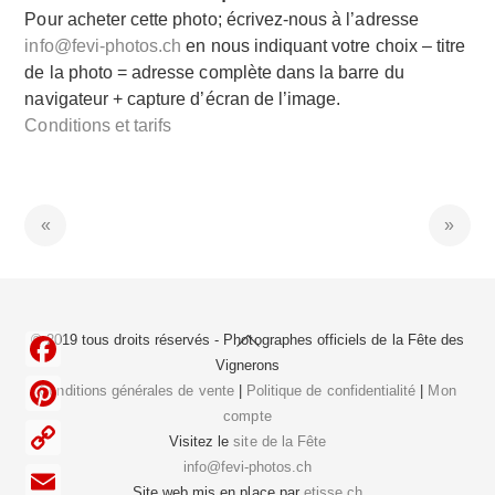
Pour acheter cette photo; écrivez-nous à l’adresse
info@fevi-photos.ch
en nous indiquant votre choix – titre
de la photo = adresse complète dans la barre du
navigateur + capture d’écran de l’image.
Conditions et tarifs
Back
© 2019 tous droits réservés - Photographes officiels de la
Fête des
To
Vignerons
F
Top
Conditions générales de vente
|
Politique de confidentialité
|
Mon
compte
a
P
Visitez le
site de la Fête
c
i
info@fevi-photos.ch
C
e
Site web mis en place par
etisse.ch