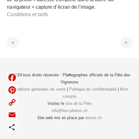
navigateur + capture d’écran de l’image.
Conditions et tarifs
Back
© 2019 tous droits réservés - Photographes officiels de la
Fête des
To
Vignerons
F
Top
Conditions générales de vente
|
Politique de confidentialité
|
Mon
compte
a
P
Visitez le
site de la Fête
c
i
info@fevi-photos.ch
C
e
Site web mis en place par
etisse.ch
n
o
E
b
t
p
m
o
P