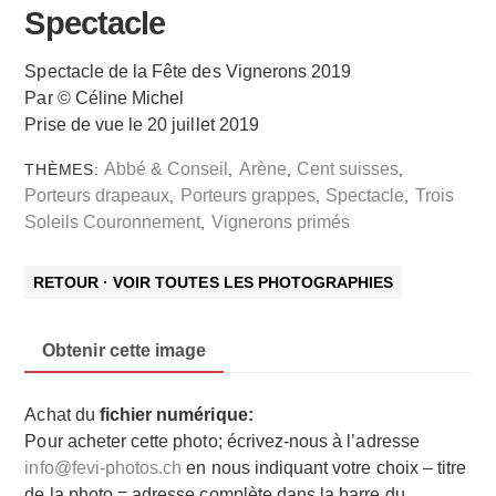
Spectacle
Spectacle de la Fête des Vignerons 2019
Par © Céline Michel
Prise de vue le 20 juillet 2019
Abbé & Conseil
Arène
Cent suisses
THÈMES:
,
,
,
Porteurs drapeaux
Porteurs grappes
Spectacle
Trois
,
,
,
Soleils Couronnement
Vignerons primés
,
RETOUR · VOIR TOUTES LES PHOTOGRAPHIES
Obtenir cette image
Achat du
fichier numérique:
Pour acheter cette photo; écrivez-nous à l’adresse
info@fevi-photos.ch
en nous indiquant votre choix – titre
de la photo = adresse complète dans la barre du