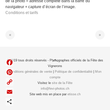
de la photo = adresse complète dans la barre du
navigateur + capture d’écran de l’image.
Conditions et tarifs
Back
© 2019 tous droits réservés - Photographes officiels de la
Fête des
To
Vignerons
F
Top
Conditions générales de vente
|
Politique de confidentialité
|
Mon
compte
a
P
Visitez le
site de la Fête
c
i
info@fevi-photos.ch
C
e
Site web mis en place par
etisse.ch
n
o
E
b
t
p
m
o
P