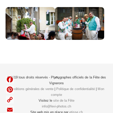
Back
© 2019 tous droits réservés - Photographes officiels de la
Fête des
To
Vignerons
F
Top
Conditions générales de vente
|
Politique de confidentialité
|
Mon
compte
a
P
Visitez le
site de la Fête
c
i
info@fevi-photos.ch
C
e
Site web mis en place par
etisse.ch