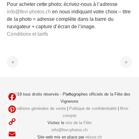
Pour acheter cette photo; écrivez-nous à l’adresse
info@fevi-photos.ch
en nous indiquant votre choix – titre
de la photo = adresse complète dans la barre du
navigateur + capture d’écran de l’image.
Conditions et tarifs
Back
© 2019 tous droits réservés - Photographes officiels de la
Fête des
To
Vignerons
F
Top
Conditions générales de vente
|
Politique de confidentialité
|
Mon
compte
a
P
Visitez le
site de la Fête
c
i
info@fevi-photos.ch
C
e
Site web mis en place par
etisse.ch
n