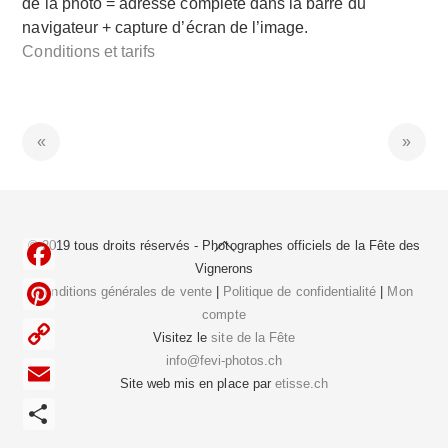
de la photo = adresse complète dans la barre du
navigateur + capture d’écran de l’image.
Conditions et tarifs
Back
© 2019 tous droits réservés - Photographes officiels de la
Fête des
To
Vignerons
F
Top
Conditions générales de vente
|
Politique de confidentialité
|
Mon
compte
a
P
Visitez le
site de la Fête
c
i
info@fevi-photos.ch
C
e
Site web mis en place par
etisse.ch
n
o
E
b
t
p
m
o
P