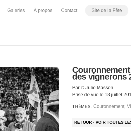
Galeries
À propos
Contact
Site de la Fête
Couronnement du
des vignerons 
Par © Julie Masson
Prise de vue le 18 juillet 20
Couronnement
V
THÈMES:
,
RETOUR · VOIR TOUTES L