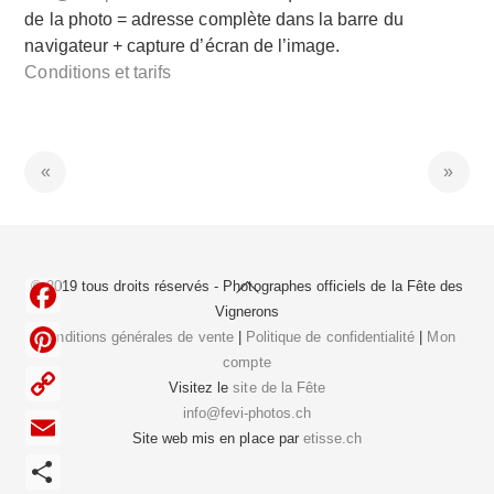
de la photo = adresse complète dans la barre du
navigateur + capture d’écran de l’image.
Conditions et tarifs
Back
© 2019 tous droits réservés - Photographes officiels de la
Fête des
To
Vignerons
F
Top
Conditions générales de vente
|
Politique de confidentialité
|
Mon
compte
a
P
Visitez le
site de la Fête
c
i
info@fevi-photos.ch
C
e
Site web mis en place par
etisse.ch
n
o
E
b
t
p