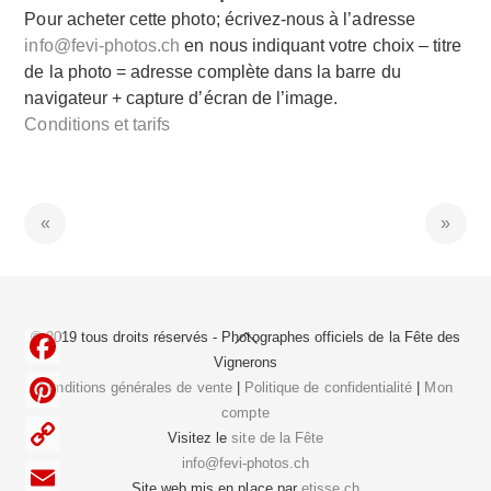
Pour acheter cette photo; écrivez-nous à l’adresse
info@fevi-photos.ch
en nous indiquant votre choix – titre
de la photo = adresse complète dans la barre du
navigateur + capture d’écran de l’image.
Conditions et tarifs
Back
© 2019 tous droits réservés - Photographes officiels de la
Fête des
To
Vignerons
F
Top
Conditions générales de vente
|
Politique de confidentialité
|
Mon
compte
a
P
Visitez le
site de la Fête
c
i
info@fevi-photos.ch
C
e
Site web mis en place par
etisse.ch