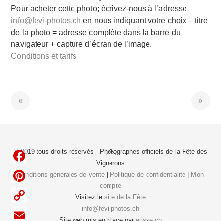
Pour acheter cette photo; écrivez-nous à l’adresse
info@fevi-photos.ch
en nous indiquant votre choix – titre
de la photo = adresse complète dans la barre du
navigateur + capture d’écran de l’image.
Conditions et tarifs
Back
© 2019 tous droits réservés - Photographes officiels de la
Fête des
To
Vignerons
F
Top
Conditions générales de vente
|
Politique de confidentialité
|
Mon
compte
a
P
Visitez le
site de la Fête
c
i
info@fevi-photos.ch
C
e
Site web mis en place par
etisse.ch