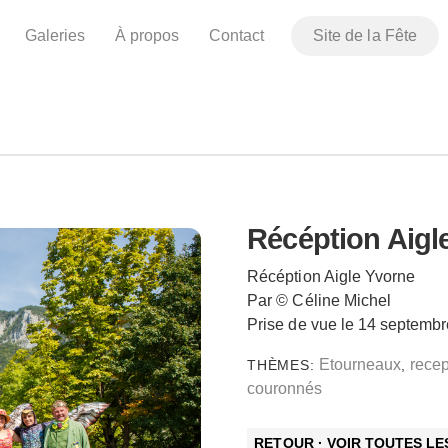
Galeries
À propos
Contact
Site de la Fête
Récéption Aigl
Récéption Aigle Yvorne
Par © Céline Michel
Prise de vue le 14 septemb
Etourneaux
recep
THÈMES:
,
couronnés
RETOUR · VOIR TOUTES L