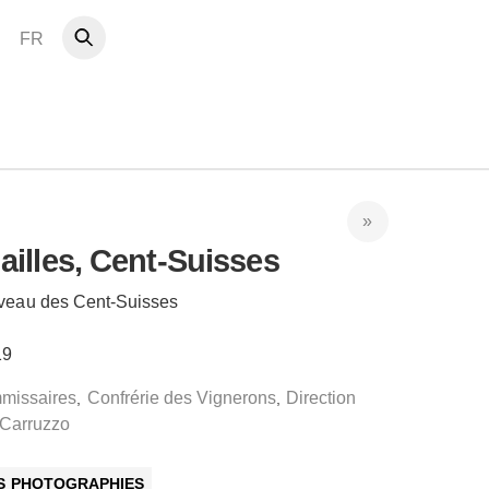
FR
illes, Cent-Suisses
veau des Cent-Suisses
19
missaires
Confrérie des Vignerons
Direction
,
,
 Carruzzo
ES PHOTOGRAPHIES