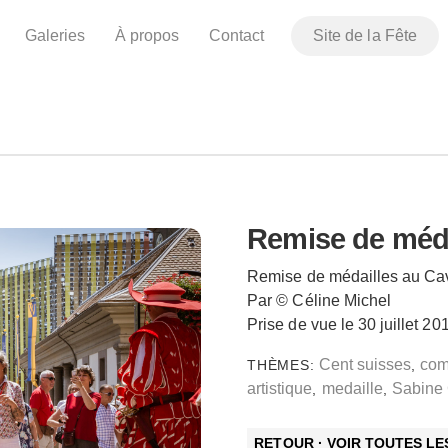
Galeries
À propos
Contact
Site de la Fête
Remise de méda
Remise de médailles au Ca
Par © Céline Michel
Prise de vue le 30 juillet 20
Cent suisses
com
THÈMES:
,
artistique
medaille
Sabine
,
,
RETOUR · VOIR TOUTES L