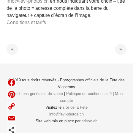
info@fevi-photos.ch
en nous indiquant votre choix – titre
de la photo = adresse complète dans la barre du
navigateur + capture d’écran de l’image.
Conditions et tarifs
Back
© 2019 tous droits réservés - Photographes officiels de la
Fête des
To
Vignerons
F
Top
Conditions générales de vente
|
Politique de confidentialité
|
Mon
compte
a
P
Visitez le
site de la Fête
c
i
info@fevi-photos.ch
C
e
Site web mis en place par
etisse.ch
n
o
E
b
t