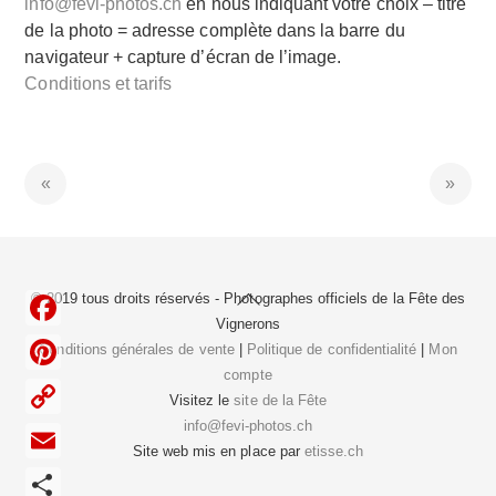
info@fevi-photos.ch
en nous indiquant votre choix – titre
de la photo = adresse complète dans la barre du
navigateur + capture d’écran de l’image.
Conditions et tarifs
Back
© 2019 tous droits réservés - Photographes officiels de la
Fête des
To
Vignerons
F
Top
Conditions générales de vente
|
Politique de confidentialité
|
Mon
compte
a
P
Visitez le
site de la Fête
c
i
info@fevi-photos.ch
C
e
Site web mis en place par
etisse.ch
n
o
E
b
t