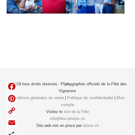
Back
© 2019 tous droits réservés - Photographes officiels de la
Fête des
To
Vignerons
F
Top
Conditions générales de vente
|
Politique de confidentialité
|
Mon
compte
a
P
Visitez le
site de la Fête
c
i
info@fevi-photos.ch
C
e
Site web mis en place par
etisse.ch
n
o
E
b