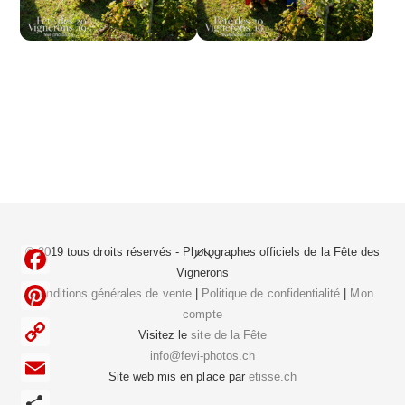
Back
© 2019 tous droits réservés - Photographes officiels de la
Fête des
To
Vignerons
F
Top
Conditions générales de vente
|
Politique de confidentialité
|
Mon
compte
a
P
Visitez le
site de la Fête
c
i
info@fevi-photos.ch
C
e
Site web mis en place par
etisse.ch
n
o
E
b