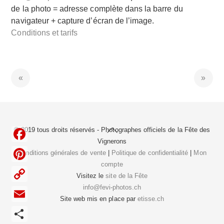
de la photo = adresse complète dans la barre du
navigateur + capture d’écran de l’image.
Conditions et tarifs
Back
© 2019 tous droits réservés - Photographes officiels de la
Fête des
To
Vignerons
F
Top
Conditions générales de vente
|
Politique de confidentialité
|
Mon
compte
a
P
Visitez le
site de la Fête
c
i
info@fevi-photos.ch
C
e
Site web mis en place par
etisse.ch
n
o
E
b
t
p