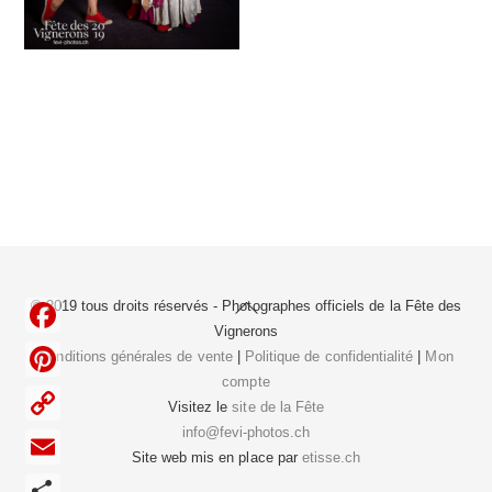
Back
© 2019 tous droits réservés - Photographes officiels de la
Fête des
To
Vignerons
F
Top
Conditions générales de vente
|
Politique de confidentialité
|
Mon
compte
a
P
Visitez le
site de la Fête
c
i
info@fevi-photos.ch
C
e
Site web mis en place par
etisse.ch
n
o
E
b