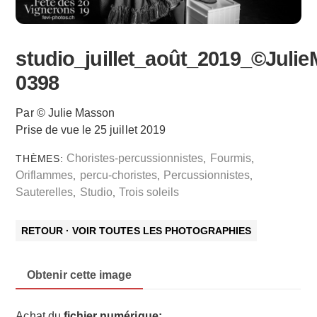
studio_juillet_août_2019_©Juli
0398
Par © Julie Masson
Prise de vue le 25 juillet 2019
Choristes-percussionnistes
Fourmis
THÈMES:
,
,
Oriflammes
percu-choristes
Percussionnistes
,
,
,
Sauterelles
Studio
Trois soleils
,
,
RETOUR · VOIR TOUTES LES PHOTOGRAPHIES
Obtenir cette image
Achat du
fichier numérique: