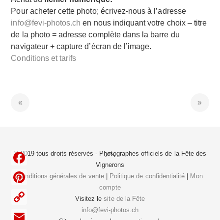
Pour acheter cette photo; écrivez-nous à l’adresse
info@fevi-photos.ch
en nous indiquant votre choix – titre
de la photo = adresse complète dans la barre du
navigateur + capture d’écran de l’image.
Conditions et tarifs
Back
© 2019 tous droits réservés - Photographes officiels de la
Fête des
To
Vignerons
F
Top
Conditions générales de vente
|
Politique de confidentialité
|
Mon
compte
a
P
Visitez le
site de la Fête
c
i
info@fevi-photos.ch
C