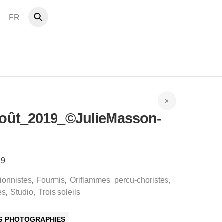
FR
_août_2019_©JulieMasson-
19
ionnistes
Fourmis
Oriflammes
percu-choristes
,
,
,
,
es
Studio
Trois soleils
,
,
ES PHOTOGRAPHIES