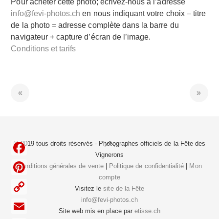
Pour acheter cette photo; écrivez-nous à l’adresse
info@fevi-photos.ch
en nous indiquant votre choix – titre
de la photo = adresse complète dans la barre du
navigateur + capture d’écran de l’image.
Conditions et tarifs
Back
© 2019 tous droits réservés - Photographes officiels de la
Fête des
To
Vignerons
F
Top
Conditions générales de vente
|
Politique de confidentialité
|
Mon
compte
a
P
Visitez le
site de la Fête
c
i
info@fevi-photos.ch
C
e
Site web mis en place par
etisse.ch
n
o