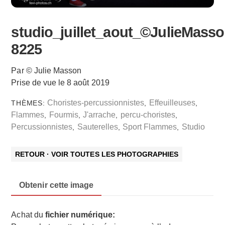
studio_juillet_aout_©JulieMasso
8225
Par © Julie Masson
Prise de vue le 8 août 2019
Choristes-percussionnistes
Effeuilleuses
THÈMES:
,
,
Flammes
Fourmis
J'arrache
percu-choristes
,
,
,
,
Percussionnistes
Sauterelles
Sport Flammes
Studio
,
,
,
RETOUR · VOIR TOUTES LES PHOTOGRAPHIES
Obtenir cette image
Achat du
fichier numérique: